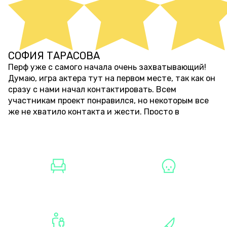
СОФИЯ ТАРАСОВА
около 4 лет назад
Перф уже с самого начала очень захватывающий!
Думаю, игра актера тут на первом месте, так как он
сразу с нами начал контактировать. Всем
участникам проект понравился, но некоторым все
же не хватило контакта и жести. Просто в
следующий раз мы выберем более жесткий режим.
ПОКАЗАТЬ ЕЩЕ
аша команда состояла и из бесстрашных, и из
пугливых (были дети). Обязательно попробуем и
другие квесты данного организатора.
ЛОФТЫ СПБ
ХОРРОРЫ