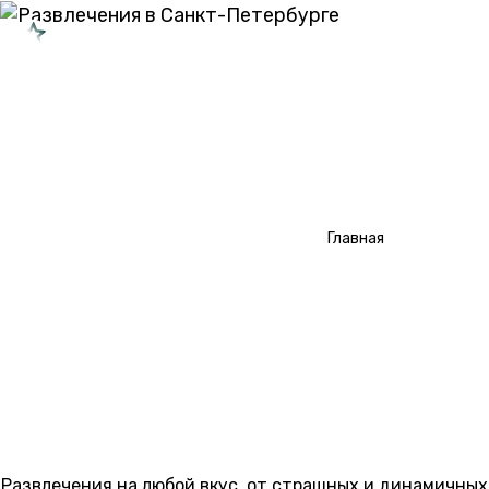
САНКТ-ПЕТЕРБУРГ
Типы перформансов
Типы квестов
/
Развлечения
Главная
О проекте
Сотрудничество
РАЗВЛЕЧЕНИЯ В
САНКТ-ПЕТЕРБУРГЕ
Развлечения на любой вкус, от страшных и динамичных