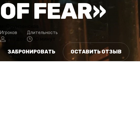
OF FEAR»
м. Фрунзенская
Игроков
Длительность
от 1 до 6
60 минут
ЗАБРОНИРОВАТЬ
ОСТАВИТЬ ОТЗЫВ
СЮЖЕТ
ОСОБЕННОСТИ
ГАЛЕРЕЯ
РАСПИСАНИЕ
КАТЕГОРИИ
ОТ
СЮЖЕТ
Каждый из нас когда-то боялся темноты… И не зря.
Обаятельный риелтор приглашает вас на просмотр элит
привлекательной цене. Однако он умалчивает тот факт
нельзя назвать необитаемым.
В далеком прошлом здесь жила семья, однако все жител