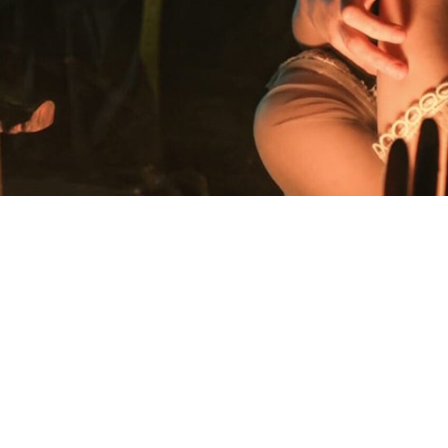
5
ЗЫВЫ
БОЛЬШЕ КВЕСТОВ
ного дома по
, что пустующий особняк
и этого дома без вести