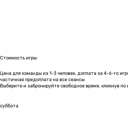
РАСПИСАНИЕ
Стоимость игры:
6 000 ₽
6 500 ₽
7 000 ₽
Цена для команды из 1-3 человек, доплата за 4-6-го игр
частичная предоплата на все сеансы
Выберите и забронируйте свободное время, кликнув по 
8 АВГУСТА
11:00
12:30
14:00
15:30
17:00
1
суббота
6 500 ₽
6 500 ₽
6 500 ₽
6 
9 АВГУСТА