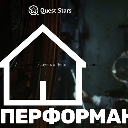
/
/
Страшные
Layers of Fear
Главная
ПЕРФОРМАН