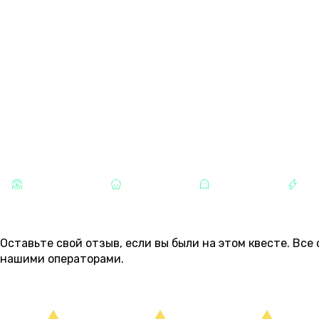
14 АВГУСТА
11:00
12:30
14:00
15:30
17:00
1
пятница
6 000 ₽
6 000 ₽
6 000 ₽
6 500 ₽
6 
КАТЕГОРИИ
СТРАШНЫЕ
ХОРРОРЫ
МИСТИКА
РА
ОТЗЫВЫ
5
Оставьте свой отзыв, если вы были на этом квесте. Вс
нашими операторами.
ОСТАВИТЬ ОТЗЫВ