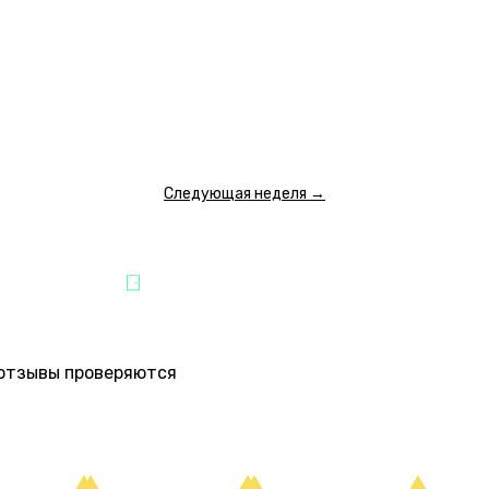
8:30
20:00
21:30
500 ₽
6 500 ₽
6 500 ₽
ПОКАЗАТЬ ЕЩЕ
Следующая неделя →
ЗВЛЕЧЕНИЯ
ПАРТНЁР "QUEST STARS"
е отзывы проверяются