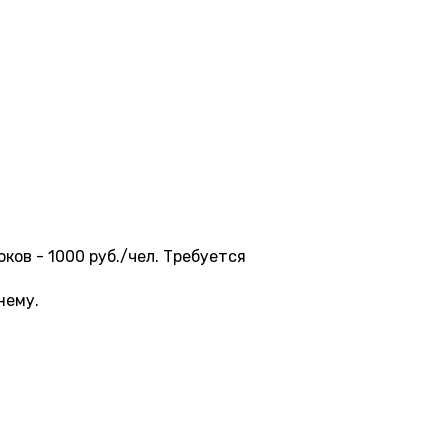
оков - 1000 руб./чел. Требуется
нему.
8:30
20:00
21:30
500 ₽
7 000 ₽
7 000 ₽