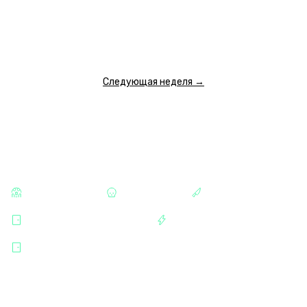
7 000 ₽
7 500 ₽
7 500 ₽
7 500 ₽
8 000 ₽
8 000 ₽
8 000 ₽
ПОКАЗАТЬ ЕЩЕ
Следующая неделя →
КАТЕГОРИИ
СТРАШНЫЕ
ХОРРОРЫ
МАНЬЯКИ
КОЖЕВЕННАЯ ЛИНИЯ
РАЗВЛЕЧЕНИЯ
ПАРТНЁР "QUEST STARS"