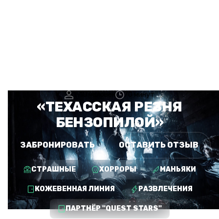
1–10 человек
70 минут
«ТЕХАССКАЯ РЕЗНЯ
БЕНЗОПИЛОЙ»
ЗАБРОНИРОВАТЬ
ОСТАВИТЬ ОТЗЫВ
СТРАШНЫЕ
ХОРРОРЫ
МАНЬЯКИ
КОЖЕВЕННАЯ ЛИНИЯ
РАЗВЛЕЧЕНИЯ
ПАРТНЁР "QUEST STARS"