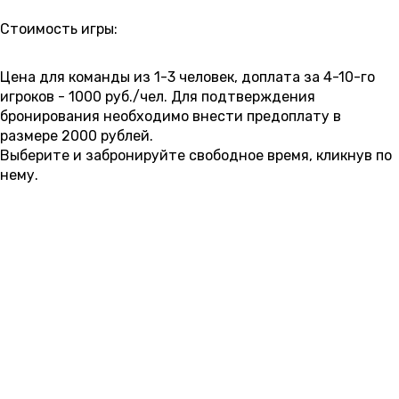
РАСПИСАНИЕ
Стоимость игры:
6 000 ₽
6 500 ₽
7 000 ₽
7 500 ₽
8 000 ₽
8 500 ₽
Цена для команды из 1-3 человек, доплата за 4-10-го
игроков - 1000 руб./чел. Для подтверждения
бронирования необходимо внести предоплату в
размере 2000 рублей.
Выберите и забронируйте свободное время, кликнув по
нему.
6 АВГУСТА
четверг
01:00
02:20
03:40
09:00
10:30
12:00
13:30
15:00
16:30
18:00
19:30
21:00
22:20
23:40
7 000 ₽
7 500 ₽
7 500 ₽
8 000 ₽
8 000 ₽
8 000 ₽
7 АВГУСТА
пятница
01:00
02:20
03:40
09:00
10:30
12:00
13:30