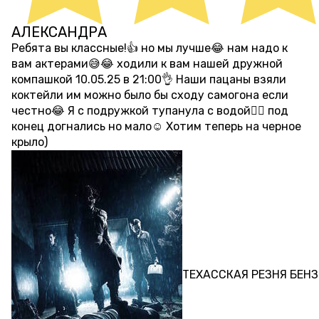
АЛЕКСАНДРА
около 1 года назад
Ребята вы классные!👍 но мы лучше😂 нам надо к
вам актерами😅😂 ходили к вам нашей дружной
компашкой 10.05.25 в 21:00👌 Наши пацаны взяли
коктейли им можно было бы сходу самогона если
честно😂 Я с подружкой тупанула с водой🤷‍♀️ под
конец догнались но мало☺️ Хотим теперь на черное
крыло)
ПЕРФОРМАНС
ТЕХАССКАЯ РЕЗНЯ БЕН