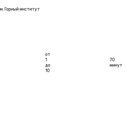
БЕНЗОПИЛОЙ»
м. Горный институт
Длительность
Игроков
от
1
70
до
минут
10
ЗАБРОНИРОВАТЬ
ОСТАВИТЬ ОТЗЫВ
3
АЛЕРЕЯ
РАСПИСАНИЕ
КАТЕГОРИИ
ОТЗЫВЫ
БОЛЬШЕ КВЕСТОВ