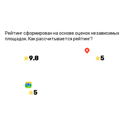
РЕЙТИНГ КВЕСТА
Рейтинг сформирован на основе оценок независимых
площадок.
Как рассчитывается рейтинг?
9.8
/10
5
/5
mir-kvestov.ru
yandex.ru/maps
5
/5
2gis.ru
О КВЕСТЕ
Статус
Количество игроков
Открыт
от 1 до 7