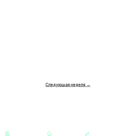
6 500 ₽
6 500 ₽
7 000 ₽
7 000 ₽
13 АВГУСТА
четверг
09:00
10:20
11:40
13:00
14:20
15:40
17:00
5 000 ₽
5 500 ₽
5 500 ₽
6 000 ₽
6 000 ₽
6 000 ₽
6 000 ₽
18:20
19:40
21:00
22:20
6 500 ₽
6 500 ₽
7 000 ₽
7 000 ₽
ПОКАЗАТЬ ЕЩЕ
Следующая неделя →
КАТЕГОРИИ
СТРАШНЫЕ
ХОРРОРЫ
МАНЬЯКИ