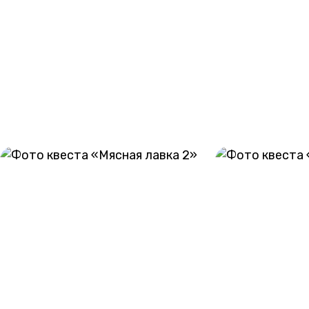
При бронировании сеансов организатор вправе
потребовать внести предоплату в размере 2000 рублей.
При отмене сеанса менее чем за 5 часов до начала игры
сумма предоплаты не возвращается.
ГАЛЕРЕЯ