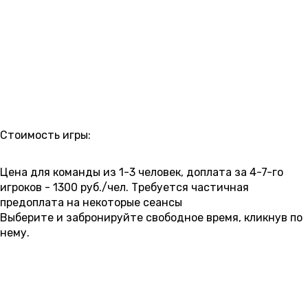
РАСПИСАНИЕ
Стоимость игры:
5 000 ₽
5 500 ₽
6 000 ₽
6 500 ₽
7 000 ₽
Цена для команды из 1-3 человек, доплата за 4-7-го
игроков - 1300 руб./чел. Требуется частичная
предоплата на некоторые сеансы
Выберите и забронируйте свободное время, кликнув по
нему.
7 АВГУСТА
пятница
09:00
10:20
11:40
13:00
14:20
15:40
17:00
6 000 ₽
6 000 ₽
6 000 ₽