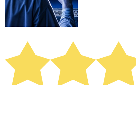
МЕЛАНИЯ
около 2 лет назад
ПОКАЗАТЬ ЕЩЕ
Квест невероятный, прошел уже день после того как
сходили до сих пор осталось чудесное
впечатление. Актерская игра на высшем уровне, не
верится, что такие квесты вообще существуют.
Очень круто, спасибо большое организаторам и
актёрам. ❤️🤗