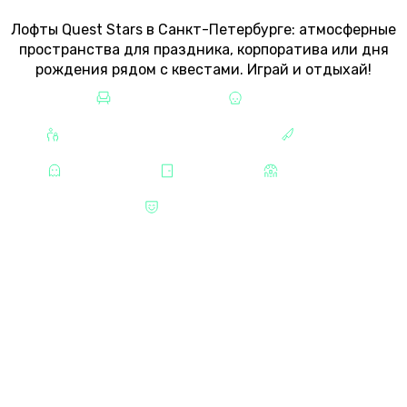
STARS
Лофты Quest Stars в Санкт-Петербурге: атмосферные
пространства для праздника, корпоратива или дня
рождения рядом с квестами. Играй и отдыхай!
ЛОФТЫ СПБ
ХОРРОРЫ
ДЛЯ ДЕТЕЙ И ПОДРОСТКОВ
МАНЬЯКИ
МИСТИКА
КВЕСТЫ
СТРАШНЫЕ
НЕ СТРАШНЫЕ
ЛОФТЫ В САНКТ-ПЕТЕРБУРГЕ
ОТ QUEST STARS