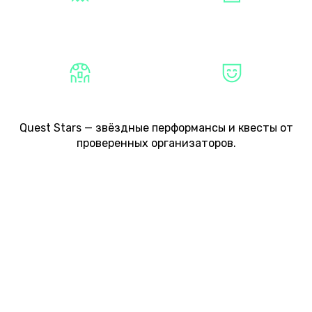
МИСТИКА
КВЕСТЫ
СТРАШНЫЕ
НЕ СТРАШНЫЕ
Quest Stars — звёздные перформансы и квесты от
проверенных организаторов.
ТИПЫ ПЕРФОРМАНСОВ
ТИПЫ КВЕСТОВ
О ПРОЕКТЕ
СОТРУДНИЧЕСТВО
КАРТА САЙТА
+7 (812) 223-43-39
MAIL@QUEST-STARS.RU
© 2026 Quest Stars+. Все права защищены.