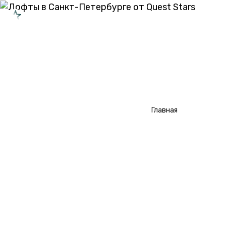
САНКТ-ПЕТЕРБУРГ
Типы перформансов
Типы квестов
/
Лофты СПб
Главная
О проекте
Сотрудничество
ЛОФТЫ В САНКТ-
ПЕТЕРБУРГЕ ОТ QUEST