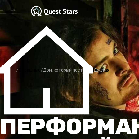
/
/
Страшные
Дом, который построил Джек
Главная
ПЕРФОРМАН