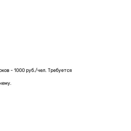
оков - 1000 руб./чел. Требуется
нему.
19:20
21:20
19:20
21:20