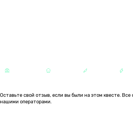
13 АВГУСТА
09:30
11:20
13:20
15:20
17:20
четверг
6 000 ₽
6 000 ₽
6 500 ₽
6 500 ₽
7 000 ₽
7
КАТЕГОРИИ
СТРАШНЫЕ
ХОРРОРЫ
МАНЬЯКИ
РАЗ
ОТЗЫВЫ
Оставьте свой отзыв, если вы были на этом квесте. Вс
нашими операторами.
ОСТАВИТЬ ОТЗЫВ