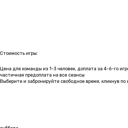
РАСПИСАНИЕ
Стоимость игры:
6 000 ₽
6 500 ₽
7 000 ₽
7 500 ₽
8 000 ₽
8 500 ₽
Цена для команды из 1-3 человек, доплата за 4-6-го игр
частичная предоплата на все сеансы
Выберите и забронируйте свободное время, кликнув по 
7 АВГУСТА
09:30
11:20
13:20
15:20
17:20
пятница
8 АВГУСТА
09:30
11:20
13:20
15:20
17:20