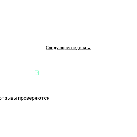
19:20
21:20
 500 ₽
8 000 ₽
ПОКАЗАТЬ ЕЩЕ
Следующая неделя →
ВЛЕЧЕНИЯ
ПАРТНЁР "QUEST STARS"
е отзывы проверяются
Пока нет ни одного отзыва.