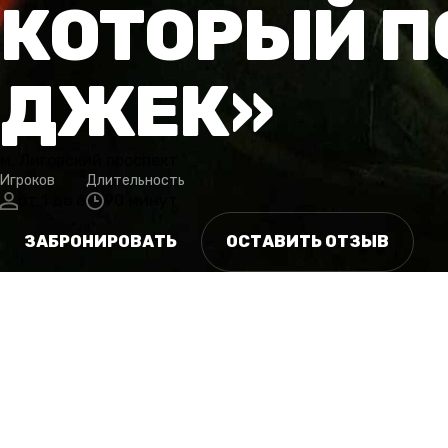
КОТОРЫЙ П
ДЖЕК»
м. Лиговский проспект
Игроков
Длительность
от 1 до 6
90 минут
ЗАБРОНИРОВАТЬ
ОСТАВИТЬ ОТЗЫВ
СЮЖЕТ
ОСОБЕННОСТИ
ГАЛЕРЕЯ
РАСПИСАНИЕ
КАТЕГОРИИ
ОТ
СЮЖЕТ
Вам приходит сообщение от вашего наставника из отде
его последнее видео, в котором он рассказывает вам все
жильцах старого общежития, где постоянно пропадают л