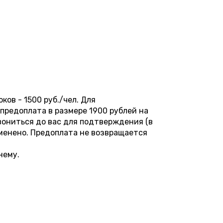
ков - 1500 руб./чел. Для
редоплата в размере 1900 рублей на
вониться до вас для подтверждения (в
отменено. Предоплата не возвращается
нему.
13:30
15:00
16:30
18:00
19:30
21:00
22:30
23:5
7 500 ₽
7 500 ₽
7 500 ₽
8 000 