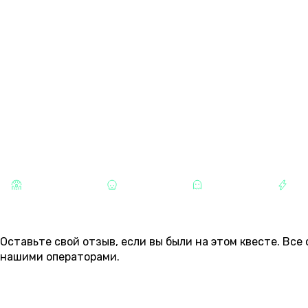
13 АВГУСТА
01:30
03:00
09:00
10:30
12:00
четверг
8 500 ₽
8 500 ₽
6 000 ₽
6 500 ₽
7 000 ₽
КАТЕГОРИИ
СТРАШНЫЕ
ХОРРОРЫ
МИСТИКА
РА
ОТЗЫВЫ
Оставьте свой отзыв, если вы были на этом квесте. Вс
нашими операторами.
ОСТАВИТЬ ОТЗЫВ