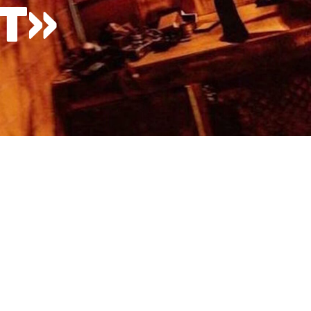
Т»
ЗЫВЫ
БОЛЬШЕ КВЕСТОВ
оября 1986 год.
радает необычным
ности к свету.
чно. В истории ее
ии. В последнее время
ду ними развивается