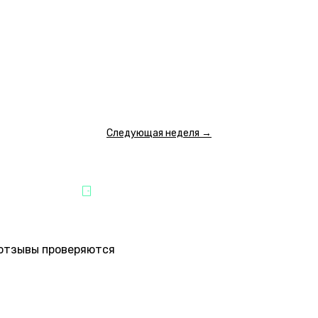
13:30
15:00
16:30
18:00
19:30
21:00
22:30
23:5
7 000 ₽
7 000 ₽
7 500 ₽
7 500 ₽
7 500 ₽
8 000 ₽
8 000 ₽
8 000 
ПОКАЗАТЬ ЕЩЕ
Следующая неделя →
ЗВЛЕЧЕНИЯ
ПАРТНЁР "QUEST STARS"
е отзывы проверяются