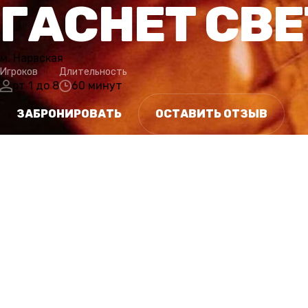
ГАСНЕТ СВЕ
м. Нарвская
Игроков
Длительность
от 1 до 8
60 минут
ЗАБРОНИРОВАТЬ
ОСТАВИТЬ ОТЗЫВ
СЮЖЕТ
ОСОБЕННОСТИ
ГАЛЕРЕЯ
РАСПИСАНИЕ
КАТЕГОРИИ
ОТ
СЮЖЕТ
Запись из личного дела Дианы Уолтер. Кассета № 3. 14 н
«Пациентка № 283 поступила 6 октября 1984 года. Ст
заболеванием кожи, которое проявляется в чувствитель
Пребывание пациентки в стационаре весьма проблемати
болезни отмечаются вспышки немотивированной агресс
она одержима одной из пациенток – Софи Палмер. Меж