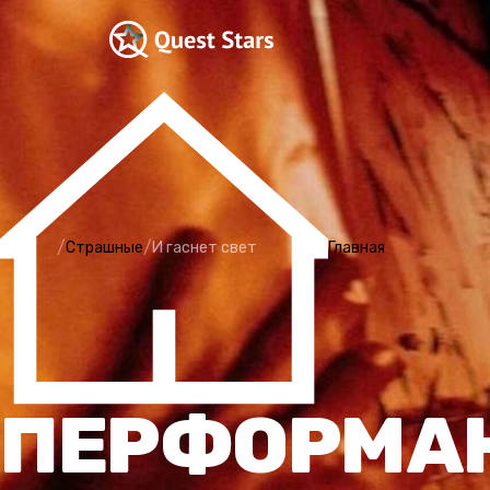
/
/
Страшные
И гаснет свет
Главная
ПЕРФОРМАН