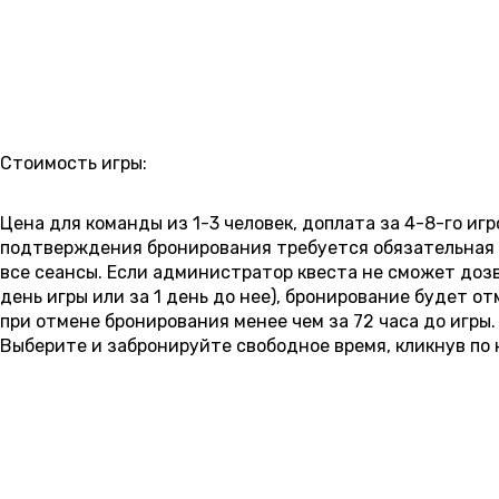
РАСПИСАНИЕ
Стоимость игры:
6 000 ₽
6 500 ₽
7 000 ₽
7 500 ₽
8 000 ₽
8 500 ₽
Цена для команды из 1-3 человек, доплата за 4-8-го игро
подтверждения бронирования требуется обязательная п
все сеансы. Если администратор квеста не сможет доз
день игры или за 1 день до нее), бронирование будет 
при отмене бронирования менее чем за 72 часа до игры.
Выберите и забронируйте свободное время, кликнув по 
7 АВГУСТА
01:30
03:00
09:00
10:30
12:00
пятница