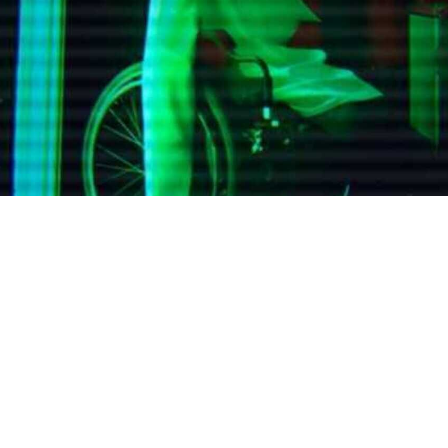
Е КВЕСТОВ
иники округа Редвуд.
ами, которые давно