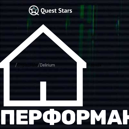
/
/
Страшные
Delirium
Главная
ПЕРФОРМА