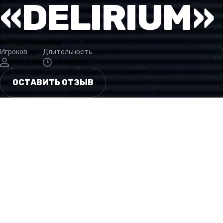
«DELIRIUM»
м. Фрунзенская
Игроков
Длительность
от 1 до 8
60 минут
ОСТАВИТЬ ОТЗЫВ
1
СЮЖЕТ
ОСОБЕННОСТИ
ГАЛЕРЕЯ
КАТЕГОРИИ
ОТЗЫВЫ
БОЛЬШ
СЮЖЕТ
Клиника мертва.
Но то, что внутри нее, – нет.
И та часть, что жива, уже идет к вам.
Опасность таится в каждом уголке психиатрической кл
Ее история пропитана кровью, безумием и эксперимент
должны были исчезнуть вместе с ее создателем.