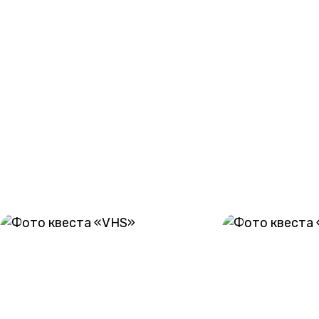
размере 3000 рублей.
Ранее квест назывался «Зло», «Потерянная пленка».
Фотографии игроков: организатор высылает в
мессенджере в течение дня после прохождения игры.
Видео прохождения квеста: услуга не
предоставляется.
ГАЛЕРЕЯ