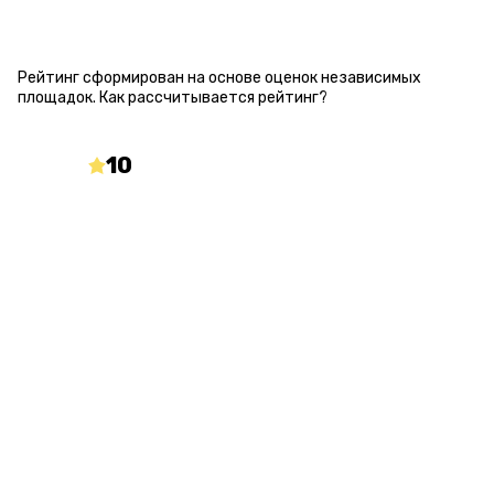
РЕЙТИНГ КВЕСТА
Рейтинг сформирован на основе оценок независимых
площадок.
Как рассчитывается рейтинг?
10
/10
mir-kvestov.ru
О КВЕСТЕ
Статус
Количество игроков
Открыт
от 1 до 8
Длительность
Процент страха
60 минут
100 %
С актером
Сложность загадок
Да
Без загадок
Возраст
18+ (14+ (детская версия), 18+ (взрослая версия))