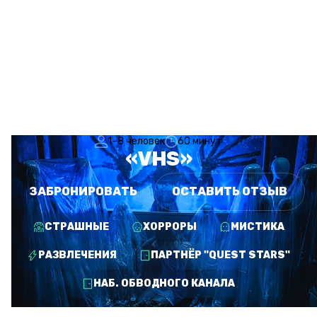
1–8 человек
60 минут
«VHS»
ЗАБРОНИРОВАТЬ
ОСТАВИТЬ ОТЗЫВ
СТРАШНЫЕ
ХОРРОРЫ
МИСТИКА
РАЗВЛЕЧЕНИЯ
ПАРТНЁР "QUEST STARS"
НАБ. ОБВОДНОГО КАНАЛА