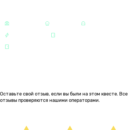
КАТЕГОРИИ
СТРАШНЫЕ
ХОРРОРЫ
МИСТИКА
РАЗВЛЕЧЕНИЯ
ПАРТНЁР "QUEST STARS"
НАБ. ОБВОДНОГО КАНАЛА
ОТЗЫВЫ
3
Оставьте свой отзыв, если вы были на этом квесте. Все
отзывы проверяются нашими операторами.
ОСТАВИТЬ ОТЗЫВ